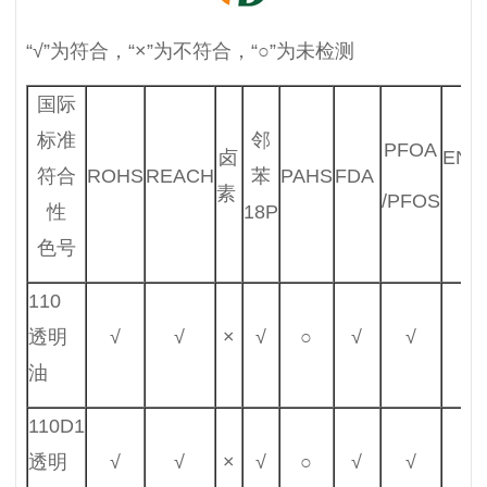
“√”为符合，“×”为不符合，“○”为未检测
国际
标准
邻
PFOA
卤
EN71
符合
ROHS
REACH
苯
PAHS
FDA
素
3
/PFOS
性
18P
色号
110
透明
√
√
×
√
○
√
√
√
油
110D1
透明
√
√
×
√
○
√
√
√