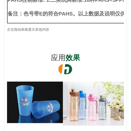
PAHS
控制标准: 1.二类玩具标准:18种PAHS<5PPM、
备注：色号带E的符合PAHS。以上数据及说明仅供
左右拖动表格显示其他内容
EFFECT
应用
效果