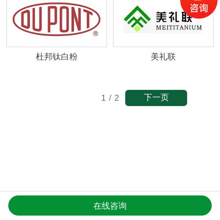
杜邦钛白粉
美礼联
下一页
1
/
2
在线咨询
更多资讯