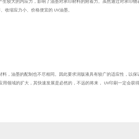
产生较大的内应力，影响了油墨对承印材料的附着力。虽然通过对承印物
好、收缩应力小、价格便宜的
油墨。
UV
材料，油墨的配制也不尽相同。因此要求润版液具有较广的适应性，以保
应用领域的扩大，其快速发展是必然的，不远的将来，
印刷一定会获
UV