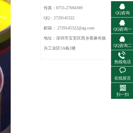
传真：
0755-27694369
QQ咨询
QQ：
2729145322
邮箱：
2729145322@qq.com
QQ咨询一
地址：
深圳市宝安区西乡黄麻布族
QQ咨询二
兴工业区3A栋2楼
热线电话
在线留言
扫一扫