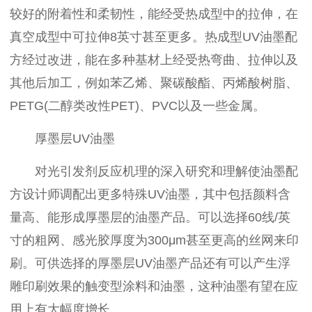
较好的附着性和柔韧性，能经受热成型中的拉伸，在
真空成型中可拉伸
8
英寸甚至更多。热成型
UV
油墨配
方经过改进，能在多种基材上经受热弯曲、拉伸以及
其他后加工，例如苯乙烯、聚碳酸酯、丙烯酸树脂、
PETG(
二醇类改性
PET)
、
PVC
以及一些金属。
厚墨层
UV
油墨
对光引发剂反应机理的深入研究和理解使油墨配
方设计师调配出更多特殊
UV
油墨，其中包括颜料含
量高、能形成厚墨层的油墨产品。可以选择
60
线
/
英
寸的粗网、感光胶厚度为
300μm
甚至更高的丝网来印
刷。可供选择的厚墨层
UV
油墨产品还有可以产生浮
雕印刷效果的触变型涂料和油墨，这种油墨有望在应
用上有大幅度增长。