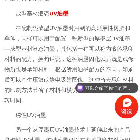
成型基材液态
UV
油墨
在配制热成型
UV
油墨时用到的高延展性树脂和
单体，同样可以用于配置一种新型的厚墨层
UV
油墨
—
成型基材液态油墨，其包括一种可以称为液体承印
材料的配方。换句话说，这种油墨固化以后既是成像
物质也是承印材料。根据所用油墨配方的不同，印刷
后可以产生压敏或静电吸附图像。这种省去承印材料
可以介绍下你们的产品么？
的印刷方法节省了材料和模切成本，同时也减少了周
转时间。
磁性
UV
油墨
另一个从厚墨层
UV
油墨技术中延伸出来的产品
是磁性
UV
油墨。这种油墨可以在多种承印材料上印