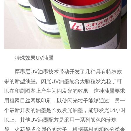
特殊效果
UV
油墨
厚墨层
UV
油墨技术带动开发了几种具有特殊效
果的新型油墨。闪光
UV
油墨配合大颗粒发光粒子可
以在印刷图案上产生闪闪发光的效果，这种油墨要求
用粗网目丝网版印刷，以使闪光粒子能够通过。另一
个最新开发的油墨是长效发光油墨，能够发光
14
小时
以上。其他
UV
油墨配方是采用一系列颜色的珍珠
般、火花般或金属色的粒子，根据基材的粗略分类来