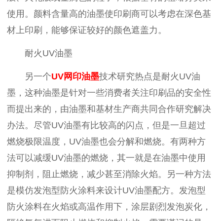
使用。颜料含量高的油墨使印刷商可以考虑在深色基
材上印刷，能够保证较好的颜色遮盖力。
耐火
UV
油墨
另一个
UV
网印油墨
技术研究热点是耐火
UV
油
墨，这种油墨是针对一些消费者关注印刷品的安全性
而提出来的，由油墨和基材生产商共同合作研究解决
办法。尽管
UV
油墨有比较高的闪点，但是一旦超过
燃烧极限温度，
UV
油墨也会分解和燃烧。有两种方
法可以减缓
UV
油墨的燃烧，其一就是在油墨中使用
抑制剂，阻止燃烧，减少甚至消除火焰。另一种方法
是模仿发泡型防火涂料来设计
UV
油墨配方。发泡型
防火涂料在火焰或高温作用下，涂层剧烈发泡炭化，