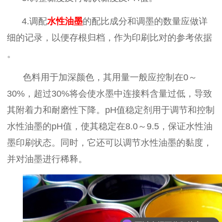
4.
调配
水性油墨
的配比成分和调墨的数量应做详
细的记录，以便存根归档，作为印刷比对的参考依据
。
色料用于加深颜色，其用量一般应控制在
0
～
30%
，超过
30%
将会使水墨中连接料含量过低，导致
其附着力和耐磨性下降。
pH
值稳定剂用于调节和控制
水性油墨的
pH
值，使其稳定在
8.0
～
9.5
，保证水性油
墨印刷状态。同时，它还可以调节水性油墨的黏度，
并对油墨进行稀释。