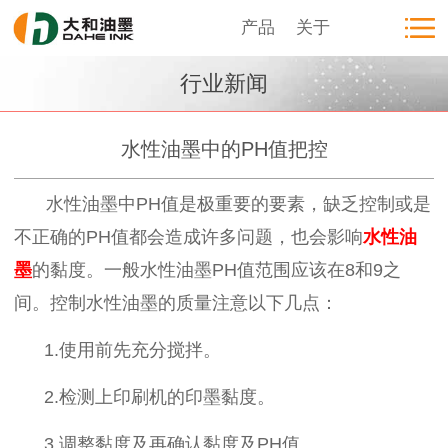
产品
关于
行业新闻
水性油墨中的PH值把控
水性
油
墨中
PH
值是极重要的要素，缺乏控制或是
不正确的
PH
值都会造成许多问题，也会影响
水性油
墨
的黏度。一般水性油墨
PH
值范围应该在
8
和
9
之
间。控制水性油墨的质量注意以下几点：
1.
使用前先充分搅拌。
2.
检测上印刷机的印墨黏度。
3.
调整黏度及再确认黏度及
PH
值。