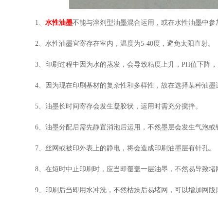
1、
水性油墨
不能与溶剂型油墨混合运用，或在水性油墨中参
2、水性油墨宜寄存在室内，温度为5-40度，避免太阳直射。
3、印刷过程中因为水的蒸发，会导致粘度上升，PH值下降，用P
4、因为现在印刷基材的复杂性和多样性，故在选择某种油墨
5、油墨长时间寄存会发生凝胶状，运用时需充分搅拌。
6、油墨分配后需先静置消泡后运用，不然墨层会发生气泡或
7、丝网或被印外表上的静电，将会造成印刷油墨层有针孔。
8、在短时中止印刷时，应当即覆盖一层油墨，不然易导致堵
9、印刷后当即用水冲洗，不然枯燥后易堵网，可以增加网版