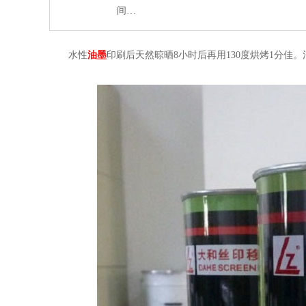
间…
水性
油墨
印刷后天然晾晒8小时后再用130度烘烤1分佳。消泡