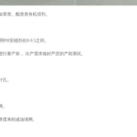
加苯类、酯类类有机溶剂。
H安稳剂在8-9.5之间。
进行量产前， 出产需求做好严厉的产前测试。
针孔。
网。
厚度来削减油堵网。