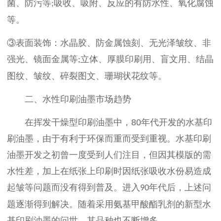
菌、防污等
吸收、吸附、反应的有防水性、氧化腐蚀
;
等。
③
表面装饰：水晶胶、防金属蚀刻、无光泽皱纹、非
强光、镜面金属等
立体、厚膜印刷用、盲文用、结晶
;
图纹、皱纹、碎裂图文、珊瑚状花纹等。
二、水性印刷油墨市场趋势
在挥发干燥型印刷油墨中，
80
年代开发的水基印
刷油墨，由于有利于环保而重而受到重视。水基印刷
油墨开发之初曾一度受到人们注目，但因其模版的需
水性差，加上在纸张上印刷时因纸张吸收水份易造成
起皱等问题而没有得到普及。进入
年代后，上述问
90
题逐渐得到解决。随着采用氨基甲酸酯乳剂的新型水
基印刷油墨的问世，其品种也不断增多。