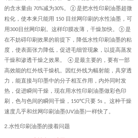
的含水量由
减为
。
是把水性印刷油墨超微
70%
30%
②
粒化，使本来只能用
目丝网印刷的水性油墨，可
150
用
目丝网印刷。这样印膜改薄，干燥加快。
是
300
③
在不妨碍印刷效果的前提下，降低水性印刷油墨的粘
度，使表面张力降低，促进毛细管现象，以提高蒸发
干燥和渗透干燥之效果。
是最主要的，要有一部
④
高效能的红外线干燥机。因红外线为幅射能，具穿透
力，能直接与印墨中的分子相互作用，内外同时发
热，促进瞬间干燥，现在用水性印刷油墨做彩色印
刷，色与色间的瞬间干燥，
只要
。这种干燥
150℃
5s
速度几乎和丝网印刷油墨
油墨
一样快了。
(UV
)
2.
水性印刷油墨的接着问题