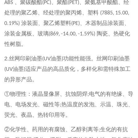
、聚碳酸酯
、聚酯
、聚氨基甲酸酯、经
ABS
(PC)
(PET)
处理的聚乙烯、经处理的聚丙烯、塑料
(7885, 15.00,
涂装面、聚乙烯塑料
、木器制品涂装面、
0.19%)
(PE)
涂装金属板、玻璃
陶瓷、热硬化
(869, -14.00, -1.59%)
性树脂。
2.
丝网印刷油墨
油墨
功能性能强。丝网印刷油墨
(UV
)
油墨
适应产品的高品质化，多样化和需特殊加工
(UV
)
的异形产品。
①
物理性：液晶显像屏、抗蚀阴焊
电气的有绝缘、导
;
电、电场发光、磁性等
热温度的发泡、示温、珠光、
;
荧光、夜晶、热转印用等。
②
化学性、药用的有腐蚀、乙醇剥离等
生化的有抗
;