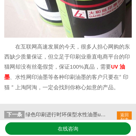
在互联网高速发展的今天，很多人担心网购的东
西缺少质量保证，但立足于印刷业垂直电商平台的印
猫网却没有丝毫假货，保证
100%
真品，需要
油
UV
墨
、水性网印油墨等各种印刷油墨的客户只要在
印
“
猫
上淘阿淘，一定会找到你称心如意的产品。
”
下一条
绿色印刷进行时环保型水性油墨uv油墨
返回
列表
在线咨询