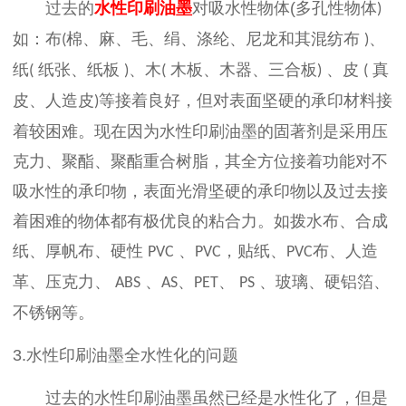
过去的
水性印刷油墨
对吸水性物体
(
多孔性物体
)
如：布
棉、麻、毛、绢、涤纶、尼龙和其混纺布
、
(
)
纸
纸张、纸板
、木
木板、木器、三合板
、皮
真
(
)
(
)
(
皮、人造皮
等接着良好，但对表面坚硬的承印材料接
)
着较困难。现在因为水性印刷油墨的固著剂是采用压
克力、聚酯、聚酯重合树脂，其全方位接着功能对不
吸水性的承印物，表面光滑坚硬的承印物以及过去接
着困难的物体都有极优良的粘合力。如拨水布、合成
纸、厚帆布、硬性
、
，贴纸、
布、人造
PVC
PVC
PVC
革、压克力、
、
、
、
、玻璃、硬铝箔、
ABS
AS
PET
PS
不锈钢等。
3.
水性印刷油墨全水性化的问题
过去的水性印刷油墨虽然已经是水性化了，但是