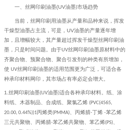
一、丝网印刷油墨
(UV
油墨
市场趋势
)
当前，丝网印刷用油墨从产量和品种来说，挥发
干燥型油墨占主流，可是，
UV
油墨的产量逐年增
加，且增幅较大，其产量超过挥发干燥型丝网印刷油
墨，只是时间问题。由于
丝网印刷油墨原材料中的
UV
齐聚合物、预聚合物、聚合引发剂的种类有所增加，
使
丝网印刷油墨的适用范围更为广泛，可适合各
UV
种承印材料网印，其市场占有率必定会增大。
1.
丝网印刷油墨
油墨
适合各种承印材料。纸、涂
(UV
)
料纸、木器制品、合成纸、聚氯乙烯
(PVC(4565,
丙烯类
、丙烯腈
丁烯
苯乙烯
20.00, 0.44%))1
(PMMA)
-
-
三元共聚物、丙烯腈
苯乙烯共聚物、苯乙烯
、
-
(PS)