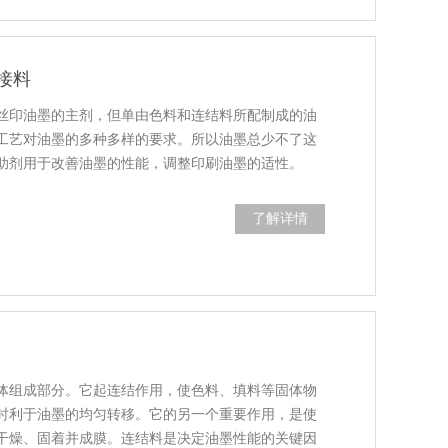
接料
丝印油墨的主剂，但单由色料和连结料所配制成的油
工艺对油墨的多种多样的要求。所以油墨总少不了这
助剂用于改善油墨的性能，调整印刷油墨的适性。
了解详情
体组成部分。它起连结作用，使色料、填料等固体物
时利于油墨的均匀转移。它的另一个重要作用，是使
干燥、固着并成膜。连结料是决定油墨性能的关键因