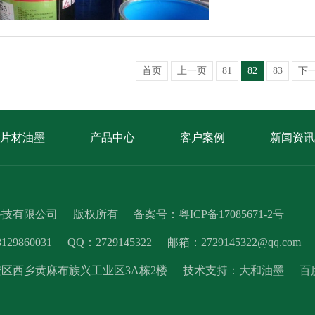
首页
上一页
81
82
83
下
片材油墨
产品中心
客户案例
新闻资讯
科技有限公司
版权所有
备案号：
粤ICP备17085671-2号
9860031
QQ：2729145322
邮箱：2729145322@qq.com
区西乡黄麻布族兴工业区3A栋2楼
技术支持：
大和油墨
百