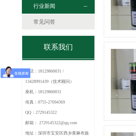
行业新闻
常见问答
联系我们
电话：
18129860031 /
13428991439（技术顾问）
座机：
18129860031
传真：
0755-27694369
QQ：
2729145322
邮箱：
2729145322@qq.com
地址：
深圳市宝安区西乡黄麻布族