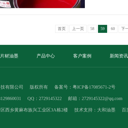
首页
上一页
58
59
60
下
片材油墨
产品中心
客户案例
新闻资讯
科技有限公司
版权所有
备案号：
粤ICP备17085671-2号
9860031
QQ：2729145322
邮箱：2729145322@qq.com
区西乡黄麻布族兴工业区3A栋2楼
技术支持：
大和油墨
百