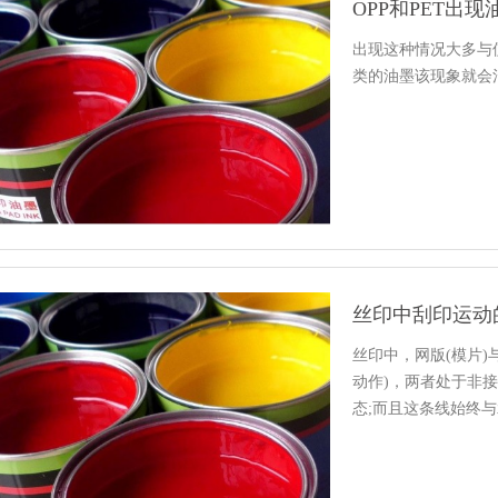
OPP和PET出
出现这种情况大多与
类的油墨该现象就会
丝印中刮印运动
丝印中，网版(模片
动作)，两者处于非
态;而且这条线始终
的…